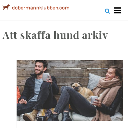
Dobermannklubben.com
Att skaffa hund
arkiv