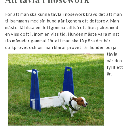
För att man ska kunna tävla i nosework krävs det att man
tillsammans med sin hund går igenom ett doftprov. Man
måste då hitta en doftgömma, alltså ett litet paket med
en viss doft i, inom en viss tid. Hunden måste vara minst
tio månader gammal för att man ska få göra det här
doftprovet och om
man klarar provet får hunden börja
tävla
när den
fyllt ett
år.